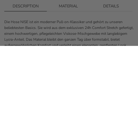
DESCRIPTION
MATERIAL
DETAILS
Die Hose NISE ist ein moderner Pull-on-Klassiker und gehört zu unseren
beliebtesten Basics. Sie wird aus dem exklusiven 24h Comfort Stretch gefertigt,
einem hochwertigen, pflegeleichten Viskose-Mischgewebe mit langlebigem
Lycra-Anteil. Das Material bleibt den ganzen Tag über formstabil, bietet
außergewöhnlichen Komfort und verleiht einen eleganten, gepflegten Look.
Das schmal geschnittene, verkürzte Modell besitzt seitliche Eingrifftaschen und
einen dezenten Schlitz am Beinabschluss, der die moderne Silhouette zusätzlich
unterstreicht. Dank des elastischen Pull-on-Bunds trägt sich die Hose
besonders angenehm und unkompliziert – ganz ohne Knopf oder
Reißverschluss.
Ob im Alltag, auf Reisen oder im Office: NISE ist ein vielseitiges
Kombinationswunder, das sich sowohl chic als auch lässig stylen lässt. Ein
unverzichtbares Teil für jede gut sortierte Garderobe, das Eleganz, Komfort und
Pflegeleichtigkeit perfekt verbindet.