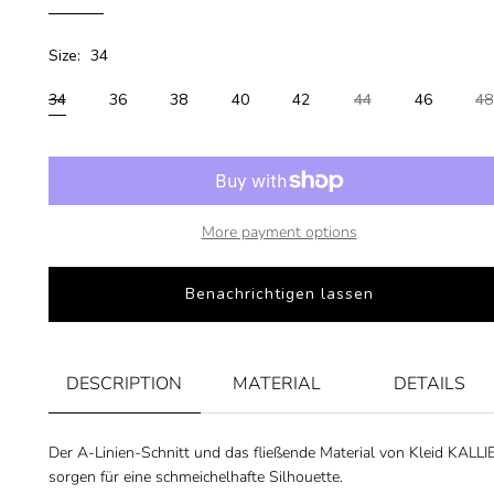
Size:
34
34
36
38
40
42
44
46
48
More payment options
Benachrichtigen lassen
DESCRIPTION
MATERIAL
DETAILS
Der A-Linien-Schnitt und das fließende Material von Kleid KALLI
sorgen für eine schmeichelhafte Silhouette.