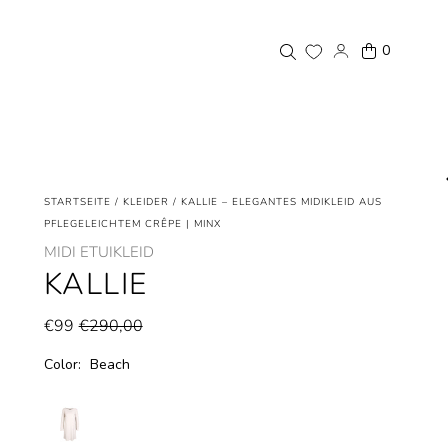
0
STARTSEITE
/
KLEIDER
/
KALLIE – ELEGANTES MIDIKLEID AUS
PFLEGELEICHTEM CRÊPE | MINX
MIDI ETUIKLEID
KALLIE
€99
€290,00
Color:
Beach